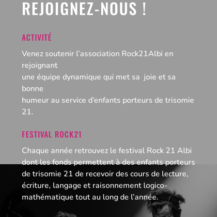
REJOIGNEZ-NOUS !
ACTIVITÉ
Venez soutenir l’association Rock21Albi en
rejoignant
une équipe dynamique qui met sa joie et sa
bonne
humeur au service d’enfants porteurs de trisomie
21.
FESTIVAL ROCK21
Chaque année retrouvez le festival Rock 21 Albi
dont les fonds permettent à des enfants porteurs
de trisomie 21 de recevoir des cours de lecture,
écriture, langage et raisonnement logico-
mathématique tout au long de l’année.